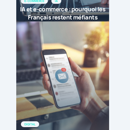
E-COMMERCE
IA
IA et e-commerce : pourquoi les
Français restent méfiants
DIGITAL