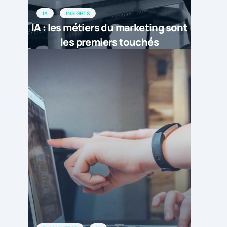
IA
INSIGHTS
IA : les métiers du marketing sont
les premiers touchés