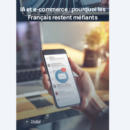
IA et e-commerce : pourquoi les
Français restent méfiants
Digital