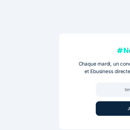
#Ne
Chaque mardi, un conc
et Ebusiness direct