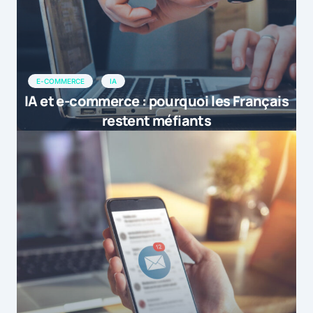
E-COMMERCE
IA
IA et e-commerce : pourquoi les Français
restent méfiants