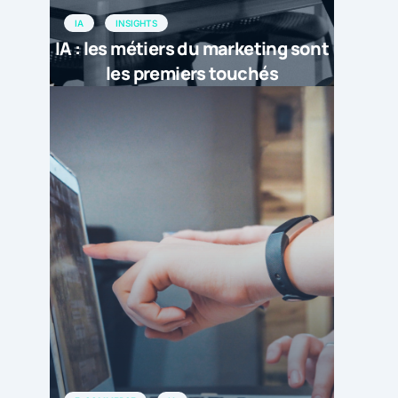
IA
INSIGHTS
IA : les métiers du marketing sont
les premiers touchés