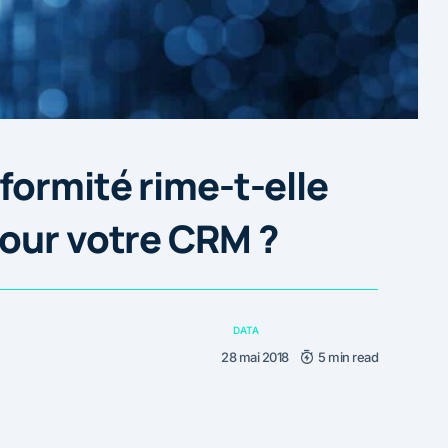
formité rime-t-elle
our votre CRM ?
DATA
28 mai 2018
5 min read