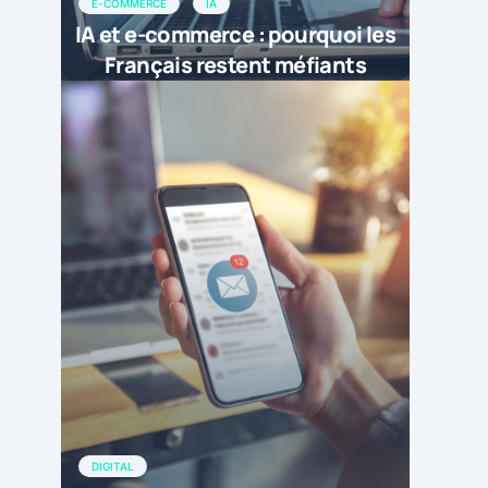
E-COMMERCE
IA
IA et e-commerce : pourquoi les
Français restent méfiants
DIGITAL