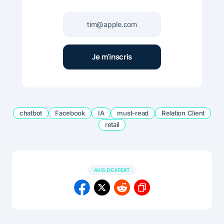
chatbot
Facebook
IA
must-read
Relation Client
retail
AVIS D'EXPERT