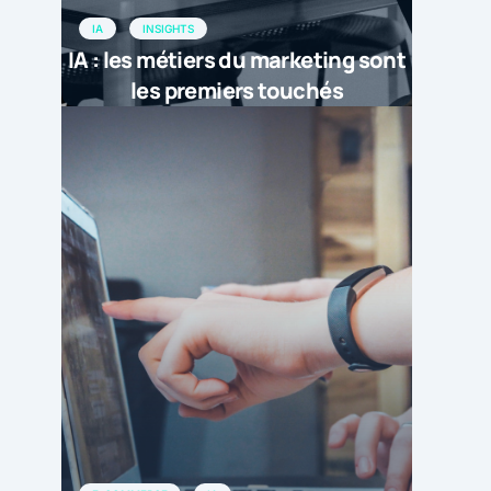
IA
INSIGHTS
IA : les métiers du marketing sont
les premiers touchés