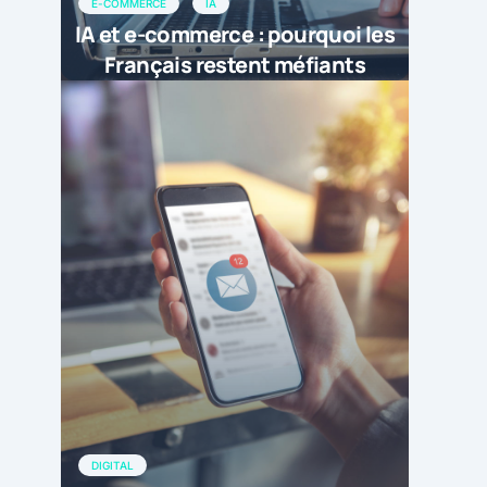
E-COMMERCE
IA
IA et e-commerce : pourquoi les
Français restent méfiants
DIGITAL