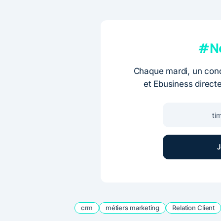
#Ne
Chaque mardi, un conc
et Ebusiness direct
crm
métiers marketing
Relation Client