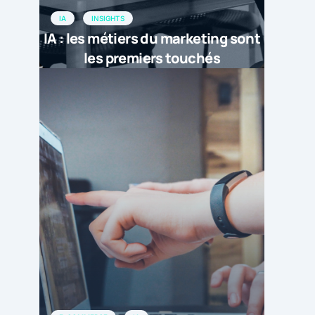
IA
INSIGHTS
IA : les métiers du marketing sont
les premiers touchés