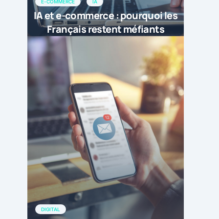
E-COMMERCE
IA
IA et e-commerce : pourquoi les
Français restent méfiants
DIGITAL