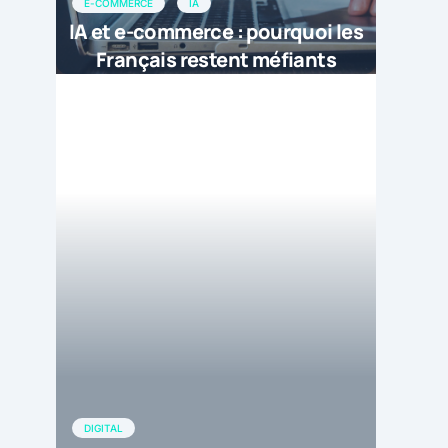
E-COMMERCE
IA
IA et e-commerce : pourquoi les
Français restent méfiants
DIGITAL