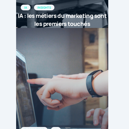
IA
INSIGHTS
IA : les métiers du marketing sont
les premiers touchés