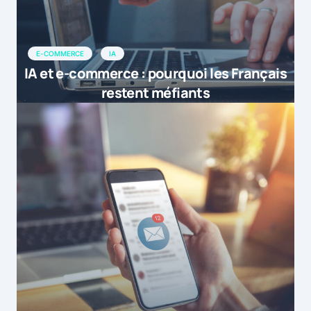
E-COMMERCE
IA
IA et e-commerce : pourquoi les Français
restent méfiants