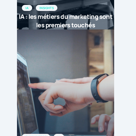
IA
INSIGHTS
IA : les métiers du marketing sont
les premiers touchés