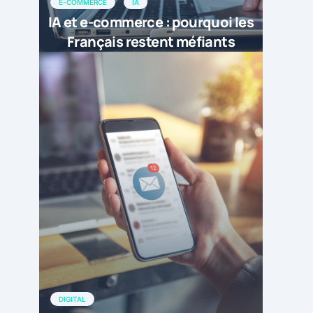
E-COMMERCE
IA
IA et e-commerce : pourquoi les
Français restent méfiants
DIGITAL