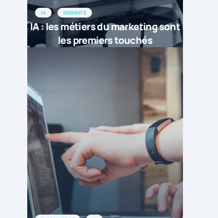
IA
INSIGHTS
IA : les métiers du marketing sont
les premiers touchés