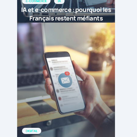
E-COMMERCE
IA
IA et e-commerce : pourquoi les
Français restent méfiants
DIGITAL