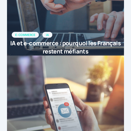
E-COMMERCE
IA
IA et e-commerce : pourquoi les Français
restent méfiants