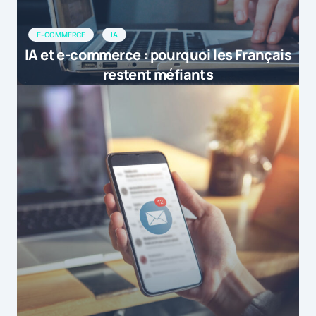
E-COMMERCE
IA
IA et e-commerce : pourquoi les Français
restent méfiants