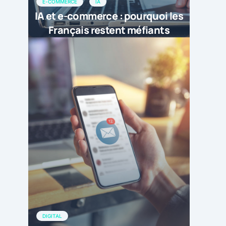
E-COMMERCE
IA
IA et e-commerce : pourquoi les
Français restent méfiants
DIGITAL