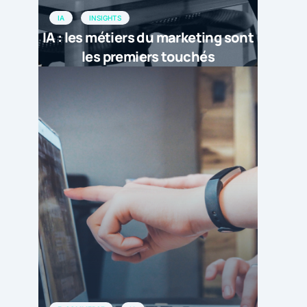
IA
INSIGHTS
IA : les métiers du marketing sont
les premiers touchés