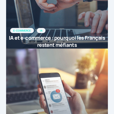
E-COMMERCE
IA
IA et e-commerce : pourquoi les Français
restent méfiants