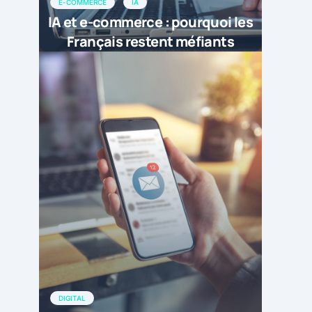
E-COMMERCE
IA
IA et e-commerce : pourquoi les
Français restent méfiants
DIGITAL