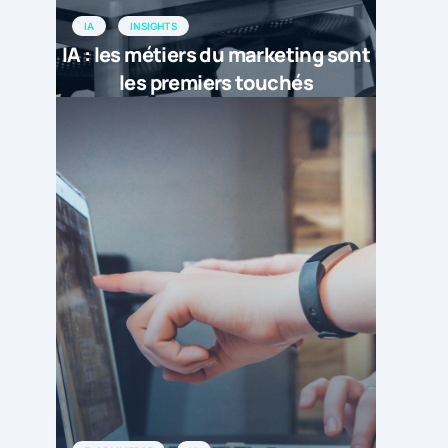
IA
INSIGHTS
IA : les métiers du marketing sont
les premiers touchés