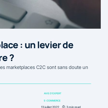
ace : un levier de
re ?
 les marketplaces C2C sont sans doute un
AVIS D'EXPERT
E-COMMERCE
13 juillet 2022
3 min read