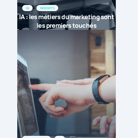
IA
INSIGHTS
IA : les métiers du marketing sont
les premiers touchés