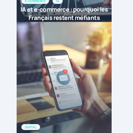
E-COMMERCE
IA
IA et e-commerce : pourquoi les
Français restent méfiants
DIGITAL