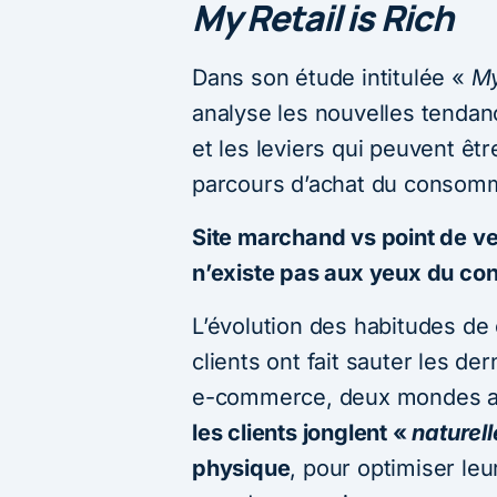
My Retail is Rich
Dans son étude intitulée «
My
analyse les nouvelles tendance
et les leviers qui peuvent êtr
parcours d’achat du consom
Site marchand vs point de v
n’existe pas aux yeux du c
L’évolution des habitudes d
clients ont fait sauter les d
e-commerce, deux mondes aujo
les clients jonglent «
naturel
physique
, pour optimiser le