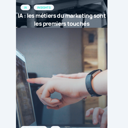
IA
INSIGHTS
IA : les métiers du marketing sont
les premiers touchés