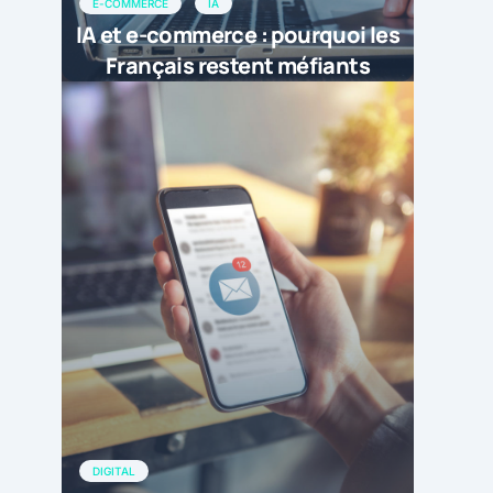
E-COMMERCE
IA
IA et e-commerce : pourquoi les
Français restent méfiants
DIGITAL