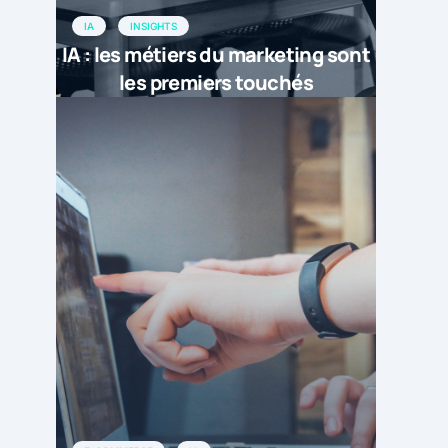
IA
INSIGHTS
IA : les métiers du marketing sont
les premiers touchés