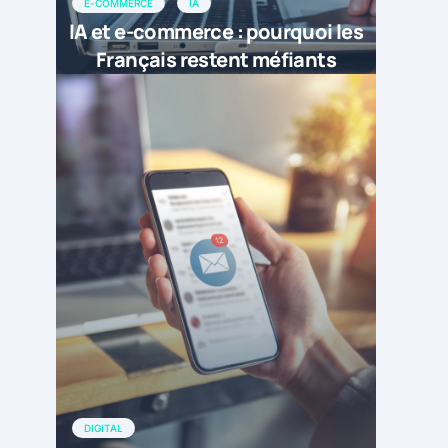
E-COMMERCE
IA
IA et e-commerce : pourquoi les
Français restent méfiants
DIGITAL