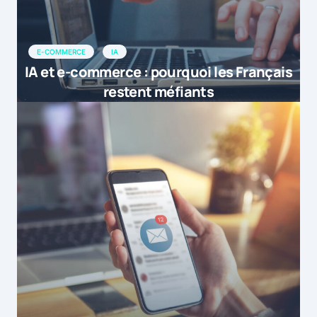
E-COMMERCE
IA
IA et e-commerce : pourquoi les Français
restent méfiants