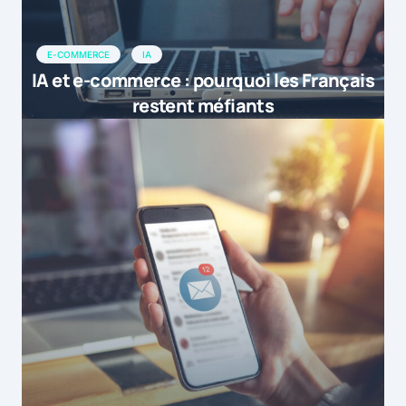
E-COMMERCE
IA
IA et e-commerce : pourquoi les Français
restent méfiants