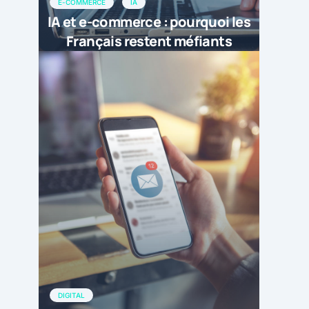
E-COMMERCE
IA
IA et e-commerce : pourquoi les
Français restent méfiants
DIGITAL