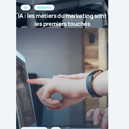
IA
INSIGHTS
IA : les métiers du marketing sont
les premiers touchés