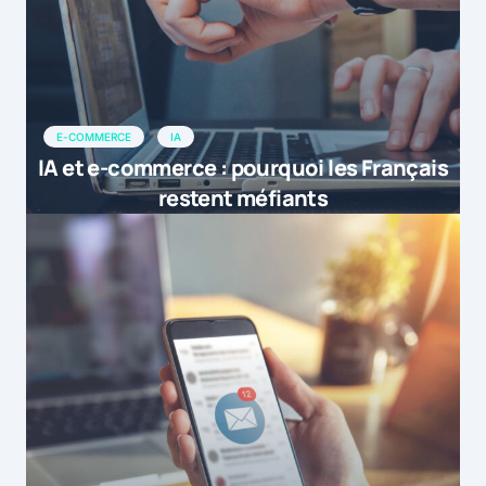
E-COMMERCE
IA
IA et e-commerce : pourquoi les Français
restent méfiants