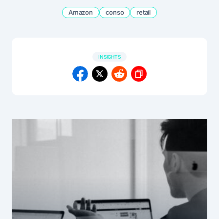
Amazon
conso
retail
INSIGHTS