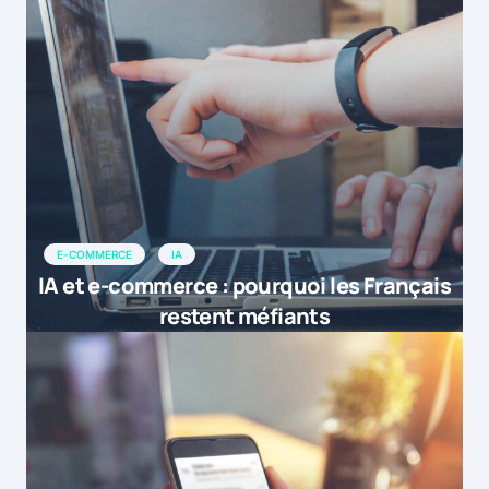
E-COMMERCE
IA
IA et e-commerce : pourquoi les Français
restent méfiants