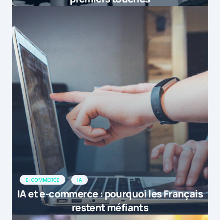
E-COMMERCE
IA
IA et e-commerce : pourquoi les Français
restent méfiants