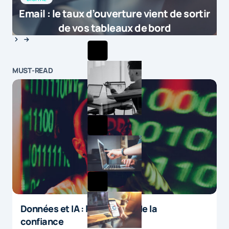
sociale des e-commerçants est de plus
Email : le taux d’ouverture vient de sortir
en plus importante. D’après une étude
de vos tableaux de bord
réalisée par C-radar, sur 39 600
entreprises françaises qui ont une
activité e-commerce, 50 % d’entre
MUST-READ
elles ont une page Facebook et près
d’un tiers un compte Twitter (source
Comarketing News). […]
by
Comment l’omnicanal transforme la relation client ? | Emarketing
10 février 2016 at 14h49
Données et IA : le paradoxe de la
confiance