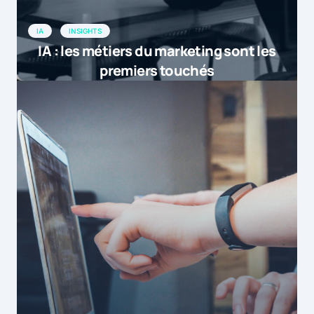
by
Les e-commerçants champions des r&eacute...
26 janvier 2016 at 19h28
IA
INSIGHTS
IA : les métiers du marketing sont les
[…] Désormais, la relation client passe
premiers touchés
par un véritable dialogue avec ses
clients. En effet, les médias sociaux ont
redonné du pouvoir aux
consommateurs. Aujourd’hui, beaucoup
d’entre eux considèrent les pages
Facebook ou les comptes Twitter des
marques comme des espaces
privilégiés. D’ailleurs, la présence
sociale des e-commerçants est de plus
en plus importante. D’après une étude
réalisée par C-radar, sur 39 600
entreprises françaises qui ont une
activité e-commerce, 50 % d’entre