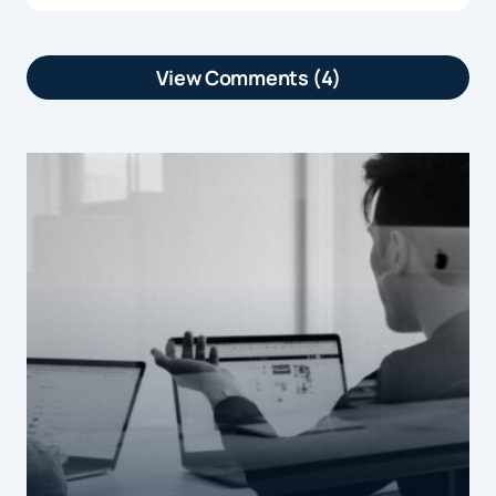
View Comments (4)
[…] Une étude vient de comparer la
présence sociale des e-commerçants à
celle de l’ensemble des entreprises
françaises. Résultats : le e-commerce
semble s'être […]
by
Les e-commerçants champions des r&eacute...
26 janvier 2016 at 18h01
[…] Une étude vient de comparer la
présence sociale des e-commerçants à
celle de l’ensemble des entreprises
françaises. […]