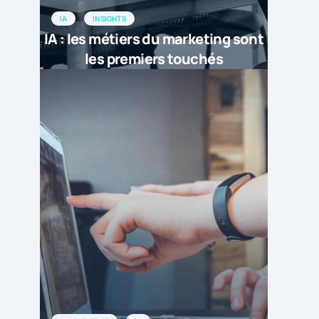
IA
INSIGHTS
IA : les métiers du marketing sont
les premiers touchés