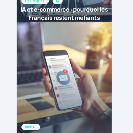
E-COMMERCE
IA
IA et e-commerce : pourquoi les
Français restent méfiants
DIGITAL