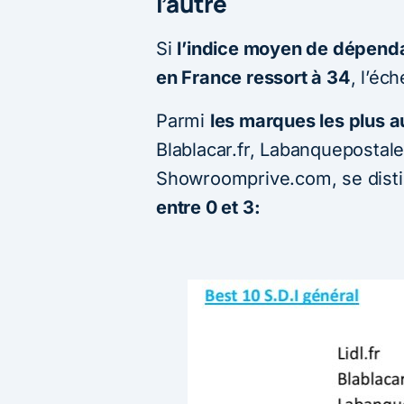
l’autre
Si
l’indice moyen de dépendan
en France ressort à 34
, l’éc
Parmi
les marques les plus 
Blablacar.fr, Labanquepostale.
Showroomprive.com, se dist
entre 0 et 3: