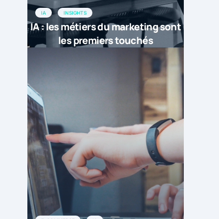
IA
INSIGHTS
IA : les métiers du marketing sont
les premiers touchés