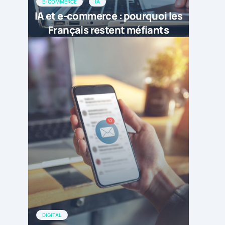
E-COMMERCE
IA
IA et e-commerce : pourquoi les
Français restent méfiants
DIGITAL