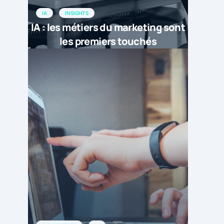
IA
INSIGHTS
IA : les métiers du marketing sont
les premiers touchés