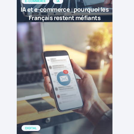
E-COMMERCE
IA
IA et e-commerce : pourquoi les
Français restent méfiants
DIGITAL