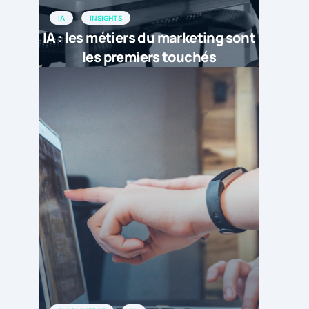
IA
INSIGHTS
IA : les métiers du marketing sont
les premiers touchés