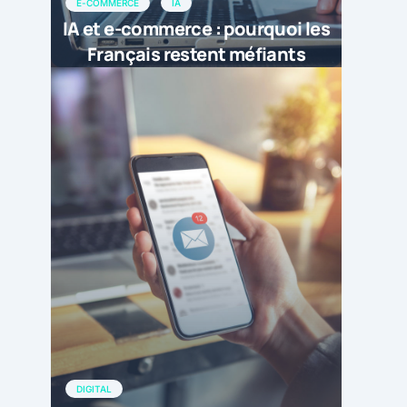
E-COMMERCE
IA
IA et e-commerce : pourquoi les
Français restent méfiants
DIGITAL