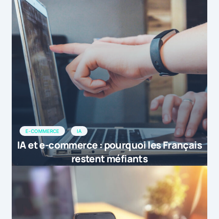
E-COMMERCE
IA
IA et e-commerce : pourquoi les Français
restent méfiants