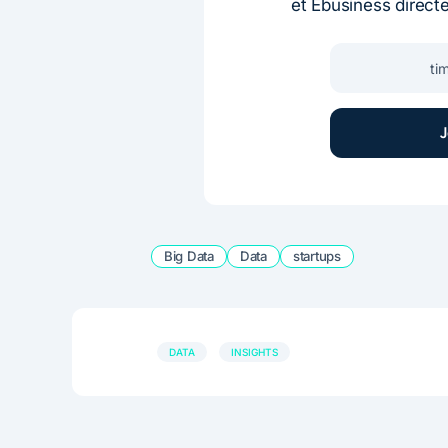
et Ebusiness direct
Big Data
Data
startups
DATA
INSIGHTS