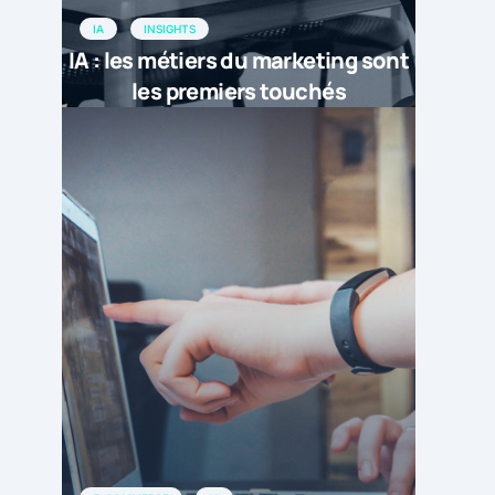
IA
INSIGHTS
IA : les métiers du marketing sont
les premiers touchés