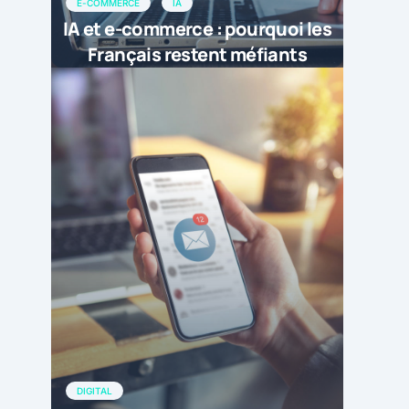
E-COMMERCE
IA
IA et e-commerce : pourquoi les
Français restent méfiants
DIGITAL