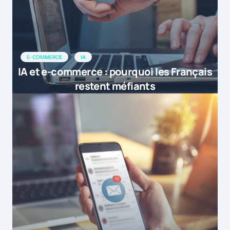
E-COMMERCE
IA
IA et e-commerce : pourquoi les Français
restent méfiants