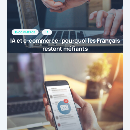
E-COMMERCE
IA
IA et e-commerce : pourquoi les Français
restent méfiants