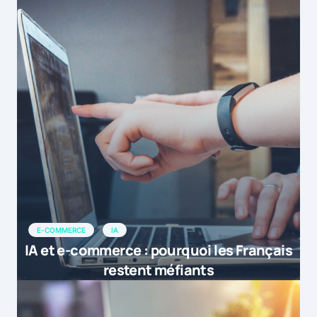
E-COMMERCE
IA
IA et e-commerce : pourquoi les Français
restent méfiants