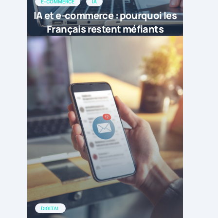
E-COMMERCE
IA
IA et e-commerce : pourquoi les
Français restent méfiants
DIGITAL