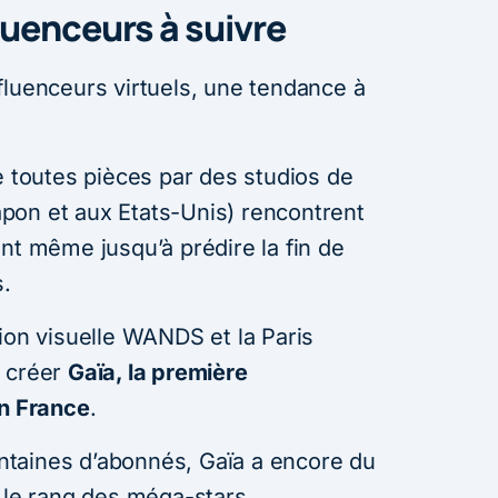
luenceurs à suivre
fluenceurs virtuels, une tendance à
e toutes pièces par des studios de
pon et aux Etats-Unis) rencontrent
nt même jusqu’à prédire la fin de
s.
ion visuelle WANDS et la Paris
e créer
Gaïa, la première
in France
.
taines d’abonnés, Gaïa a encore du
e le rang des méga-stars