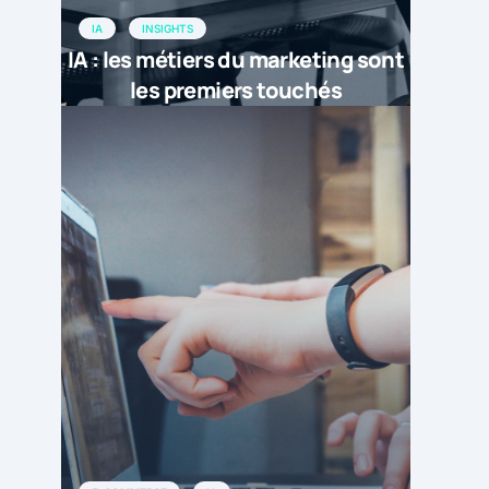
IA
INSIGHTS
IA : les métiers du marketing sont
les premiers touchés