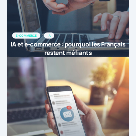
E-COMMERCE
IA
IA et e-commerce : pourquoi les Français
restent méfiants