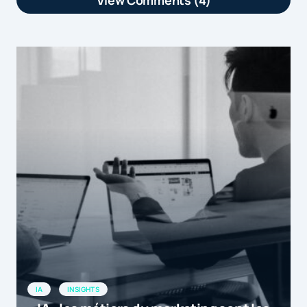
[…] article LinkedIn et Twitter, réseaux
préférés des marketeurs en B2B est
apparu en premier sur […]
LinkedIn et Twitter, réseaux préférés des marketeurs en B2B |
by
Marketformation
12 mai 2015 at 12h56
[…] Source: yanomis-dev-
comarketingnews.pf2.wpserveur.net
[…]
LinkedIn et Twitter, réseaux préférés des marketeurs en B2B -
by
Actualités Touch And Lead
13 mai 2015 at 17h15
[…] Selon une étude mondiale réalisée
IA
INSIGHTS
en mars 2015, 8 marketeurs BtoB sur 10