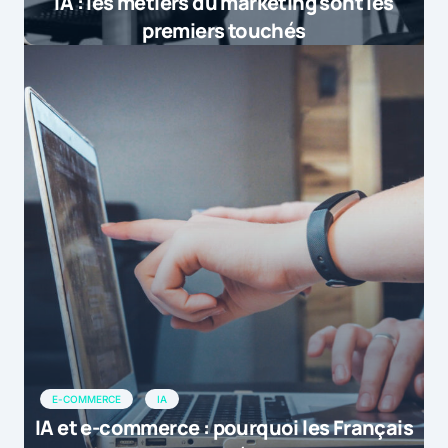
IA : les métiers du marketing sont les
privilégient LinkedIn pour les
premiers touchés
lancements de produits, suivi de très
près par Twit […]
by
LinkedIn et Twitter, réseaux préf...
19 mai 2015 at 9h24
[…] “ Selon une étude mondiale
réalisée en mars 2015, 8 marketeurs
BtoB sur 10 privilégient LinkedIn pour
les lancements de produits, suivi de
très près par Twit” […]
by
LinkedIn et Twitter, réseaux préf...
20 mai 2015 at 16h27
E-COMMERCE
IA
IA et e-commerce : pourquoi les Français