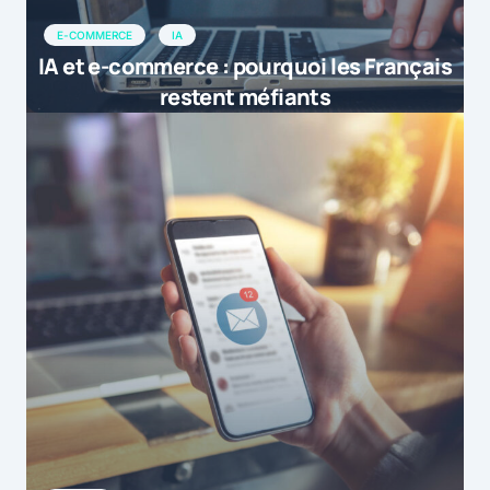
E-COMMERCE
IA
IA et e-commerce : pourquoi les Français
restent méfiants