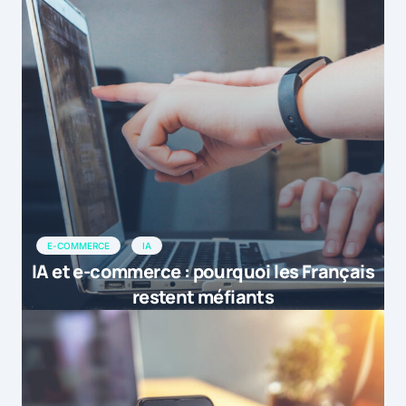
E-COMMERCE
IA
IA et e-commerce : pourquoi les Français
restent méfiants