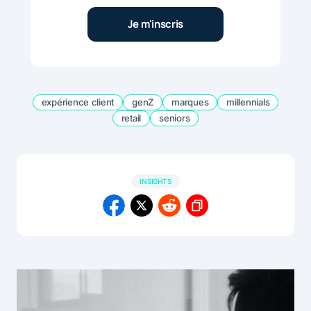
expérience client
genZ
marques
millennials
retail
seniors
INSIGHTS