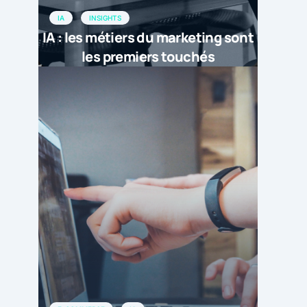
IA
INSIGHTS
IA : les métiers du marketing sont
les premiers touchés