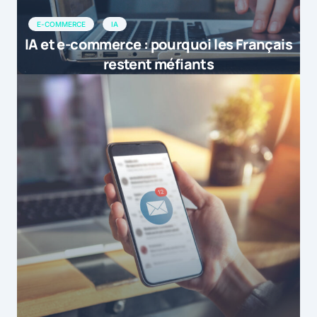
E-COMMERCE
IA
IA et e-commerce : pourquoi les Français
restent méfiants