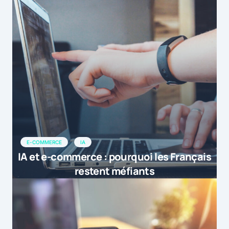
E-COMMERCE
IA
IA et e-commerce : pourquoi les Français
restent méfiants