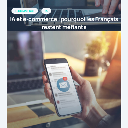
E-COMMERCE
IA
IA et e-commerce : pourquoi les Français
restent méfiants