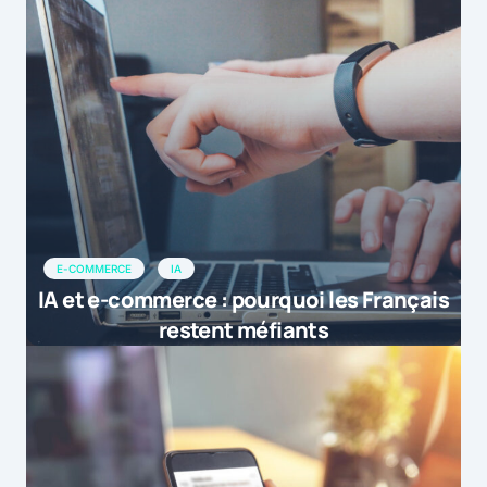
E-COMMERCE
IA
IA et e-commerce : pourquoi les Français
restent méfiants