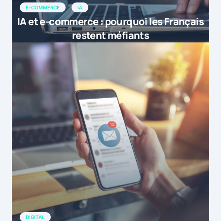
E-COMMERCE
IA
IA et e-commerce : pourquoi les Français
restent méfiants
DIGITAL