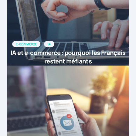
E-COMMERCE
IA
IA et e-commerce : pourquoi les Français
restent méfiants