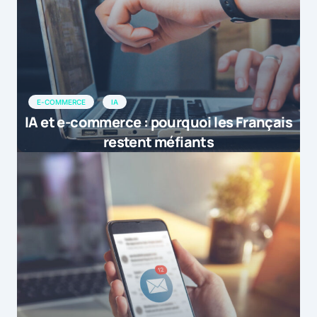
E-COMMERCE
IA
IA et e-commerce : pourquoi les Français
restent méfiants