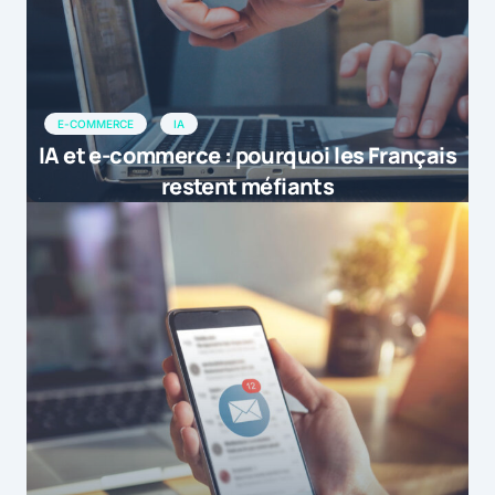
E-COMMERCE
IA
IA et e-commerce : pourquoi les Français
restent méfiants