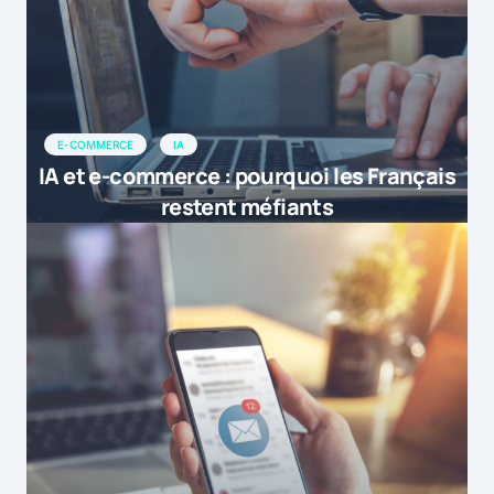
E-COMMERCE
IA
IA et e-commerce : pourquoi les Français
restent méfiants